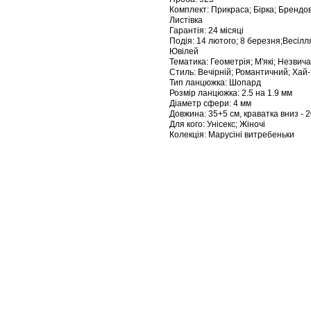
Комплект: Прикраса; Бірка; Брендо
Листівка
Гарантія: 24 місяці
Подія: 14 лютого; 8 березня;Весілл
Ювілей
Тематика: Геометрія; М'які; Незвича
Стиль: Вечірній; Романтичний; Хай-
Тип ланцюжка: Шопард
Розмір ланцюжка: 2.5 на 1.9 мм
Діаметр сфери: 4 мм
Довжина: 35+5 см, краватка вниз - 2
Для кого: Унісекс; Жіночі
Колекція: Марусіні витребеньки