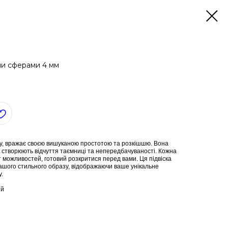
ими сферами 4 мм
тку, вражає своєю вишуканою простотою та розкішшю. Вона
створюють відчуття таємниці та непередбачуваності. Кожна
т можливостей, готовий розкритися перед вами. Ця підвіска
шого стильного образу, відображаючи ваше унікальне
.
ій