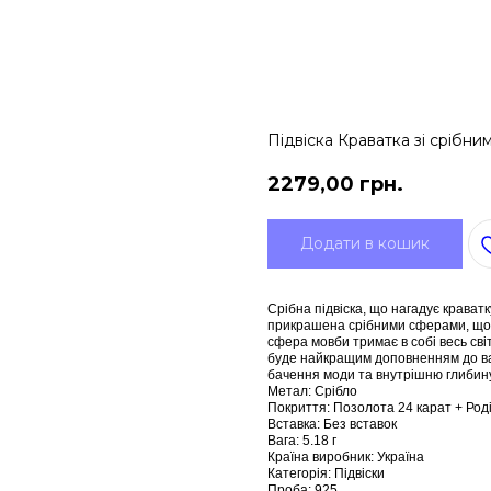
Підвіска Краватка зі срібн
2279,00
грн.
Додати в кошик
Срібна підвіска, що нагадує крава
прикрашена срібними сферами, що 
сфера мовби тримає в собі весь сві
буде найкращим доповненням до ва
бачення моди та внутрішню глибину
Метал: Срібло
Покриття: Позолота 24 карат + Род
Вставка: Без вставок
Вага: 5.18 г
Країна виробник: Україна
Категорія: Підвіски
Проба: 925