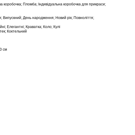
ва коробочка; Пломба; Індивідуальна коробочка для прикраси;
я; Випускний; День народження; Новий рік; Повноліття;
йні; Елегантні; Краватка; Коло; Кулі
тек; Коктельний
0 см