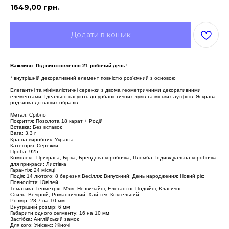
1649,00
грн.
Додати в кошик
Важливо: Під виготовлення 21 робочий день!
* внутрішній декоративний елемент повністю роз'ємний з основою
Елегантні та мінімалістичні сережки з двома геометричними декоративними
елементами. Ідеально пасують до урбаністичних луків та міських аутфітів. Яскрава
родзинка до ваших образів.
Метал: Срібло
Покриття: Позолота 18 карат + Родій
Вставка: Без вставок
Вага: 3.3 г
Країна виробник: Україна
Категорія: Сережки
Проба: 925
Комплект: Прикраса; Бірка; Брендова коробочка; Пломба; Індивідуальна коробочка
для прикраси; Листівка
Гарантія: 24 місяці
Подія: 14 лютого; 8 березня;Весілля; Випускний; День народження; Новий рік;
Повноліття; Ювілей
Тематика: Геометрія; М'які; Незвичайні; Елегантні; Подвійні; Класичні
Стиль: Вечірній; Романтичний; Хай-тек; Коктельний
Розмір: 28.7 на 10 мм
Внутрішній розмір: 6 мм
Габарити одного сегменту: 16 на 10 мм
Застібка: Англійський замок
Для кого: Унісекс; Жіночі