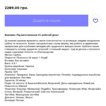
2289,00
грн.
Додати в кошик
Важливо: Під виготовлення 21 робочий день!
Ці ланкові сережки вражають своєю елегантністю та розкішшю завдяки поєднанню
срібла та позолоти. Кожен ланцюжок має гнучку форму, яка робить їх відмінними
прикрасами для особливих випадків або щоденного використання. Сріблені ланки
створюють основу, додаючи сучасний і стильний акцент, тоді як деталь з позолоти
надає сережкам теплоти та благородства.
Метал: Срібло
Покриття: Позолота 18 карат + Родій
Вставка: Без вставок
Вага: 4.6 г
Країна виробник: Україна
Категорія: Сережки
Проба: 925
Комплект: Прикраса; Бірка; Брендова коробочка; Пломба; Індивідуальна коробочка
для прикраси; Листівка
Гарантія: 24 місяці
Подія: 14 лютого; 8 березня;Весілля; Випускний; День народження; Новий рік;
Повноліття; Ювілей
Тематика: Класика; Мінімалізм; Подвійні; Трансформер; Геометрія; М'які; Незвичайні
Стиль: Вечірній; Романтичний; Хай-тек; Коктельний
Застібка: Французька застібка
Для кого: Унісекс; Жіночі
Колекція: Потоки