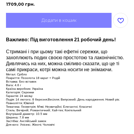
1709,00
грн.
Додати в кошик
Важливо: Під виготовлення 21 робочий день!
Стримані і при цьому такі ефетні сережки, що
захоплюють подих своєю простотою та лаконічністю.
Дивлячись на них, можна сміливо сказати, що це ті
самі прикраси, котрі можна носити не знімаючи.
Метал: Срібло
Покриття: Позолота 18 карат + Родій
Вставка: Без вставок
Вага: 4.6 г
Країна виробник: Україна
Категорія: Сережки
Гарантія: 24 місяці
Подія: 14 лютого; 8 березня;Весілля; Випускний; День народження; Новий рік;
Повноліття; Ювілей
Тематика: Геометрія; М'які; Незвичайні; Елегантні; Класичні
Стиль: Вечірній; Романтичний; Хай-тек; Коктельний
Внутрішній діаметр: 10.5 мм
Ширина: 7.8 мм
Застібка: Англійський замок
Для кого: Унісекс; Жіночі; Чоловічі