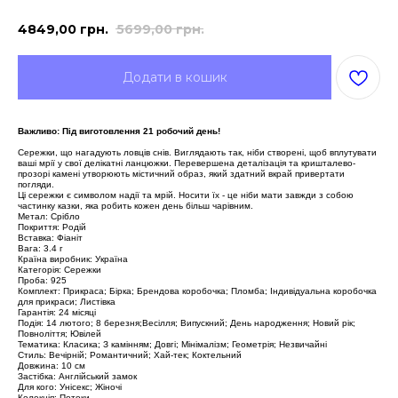
4849,00
грн.
5699,00
грн.
Додати в кошик
Важливо: Під виготовлення 21 робочий день!
Сережки, що нагадують ловців снів. Виглядають так, ніби створені, щоб вплутувати
ваші мрії у свої делікатні ланцюжки. Перевершена деталізація та кришталево-
прозорі камені утворюють містичний образ, який здатний вкрай привертати
погляди.
Ці сережки є символом надії та мрій. Носити їх - це ніби мати завжди з собою
частинку казки, яка робить кожен день більш чарівним.
Метал: Срібло
Покриття: Родій
Вставка: Фіаніт
Вага: 3.4 г
Країна виробник: Україна
Категорія: Сережки
Проба: 925
Комплект: Прикраса; Бірка; Брендова коробочка; Пломба; Індивідуальна коробочка
для прикраси; Листівка
Гарантія: 24 місяці
Подія: 14 лютого; 8 березня;Весілля; Випускний; День народження; Новий рік;
Повноліття; Ювілей
Тематика: Класика; З камінням; Довгі; Мінімалізм; Геометрія; Незвичайні
Стиль: Вечірній; Романтичний; Хай-тек; Коктельний
Довжина: 10 см
Застібка: Англійський замок
Для кого: Унісекс; Жіночі
Колекція: Потоки